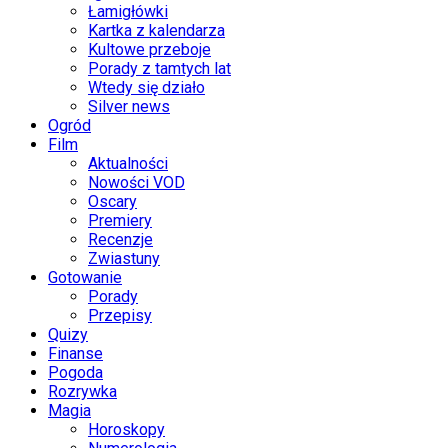
Łamigłówki
Kartka z kalendarza
Kultowe przeboje
Porady z tamtych lat
Wtedy się działo
Silver news
Ogród
Film
Aktualności
Nowości VOD
Oscary
Premiery
Recenzje
Zwiastuny
Gotowanie
Porady
Przepisy
Quizy
Finanse
Pogoda
Rozrywka
Magia
Horoskopy