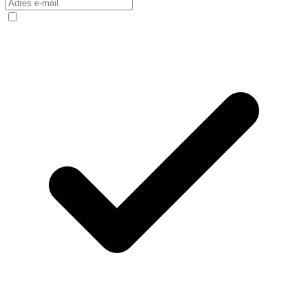
Internet
Nauka
Programy
Sprzęt
Muzyka
Aktualności
Koncerty
Recenzje
Zapowiedzi
Kultura
Aktualności
Książki
Sztuka
Teatr
Magia
Horoskopy
Numerologia
Sennik
Kody rabatowe
gazetaprawna.pl
Forsal.pl
INFOR.pl
ZdrowieGO.pl