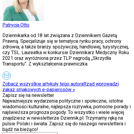
Świat
Ubezpieczenie
Moja szkoła
Pogoda
Patrycja Otto
Moto
Quizy
Dziennikarka od 18 lat związana z Dziennikiem Gazetą
Zdrowie
Prawną. Specjalizuje się w tematyce rynku pracy, ochrony
Choroby
zdrowia, a także branży spożywczej, handlowej, turystycznej,
Profilaktyka
czy TSL. Laureatka w konkursie Dziennikarz Medyczny Roku
Diety
2021 oraz wyróżniona przez TLP nagrodą „Skrzydła
Nieruchomości
Transportu”. Z wykształcenia prawniczka.
Budowa i remont
Architektura i design
Kupno i wynajem
Zobacz wszystkie artykuły tego autora
Rząd wprowadzi
Film
zakaz smakowych e-papierosów
»
Aktualności
Zapisz się na newsletter
Premiery
Najważniejsze wydarzenia polityczne i społeczne, istotne
Recenzje
wiadomości kulturalne, najlepsza rozrywka, pomocne porady i
Rozrywka
najświeższa prognoza pogody. To wszystko i wiele więcej
Technologia
znajdziesz w newsletterze Dziennik.pl. Trzymamy rękę na
Aktualności
pulsie Polski i świata. Zapisz się do naszego newslettera i
Aplikacje mobilne
bądź na bieżąco!
Gry