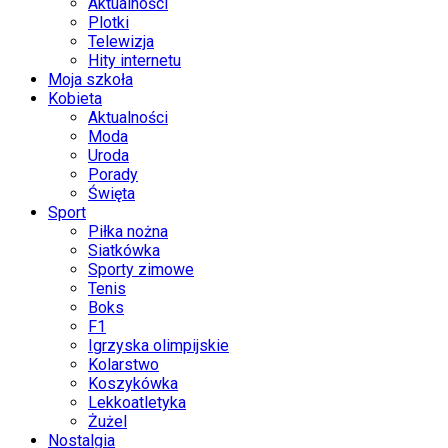
Aktualności
Plotki
Telewizja
Hity internetu
Moja szkoła
Kobieta
Aktualności
Moda
Uroda
Porady
Święta
Sport
Piłka nożna
Siatkówka
Sporty zimowe
Tenis
Boks
F1
Igrzyska olimpijskie
Kolarstwo
Koszykówka
Lekkoatletyka
Żużel
Nostalgia