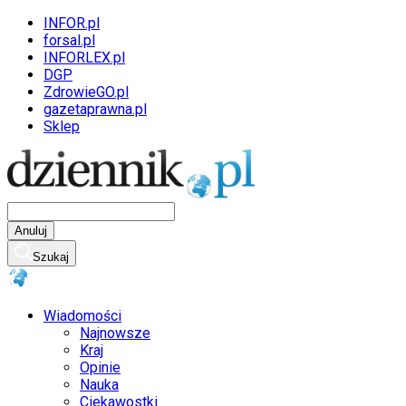
INFOR.pl
forsal.pl
INFORLEX.pl
DGP
ZdrowieGO.pl
gazetaprawna.pl
Sklep
Anuluj
Szukaj
Wiadomości
Najnowsze
Kraj
Opinie
Nauka
Ciekawostki