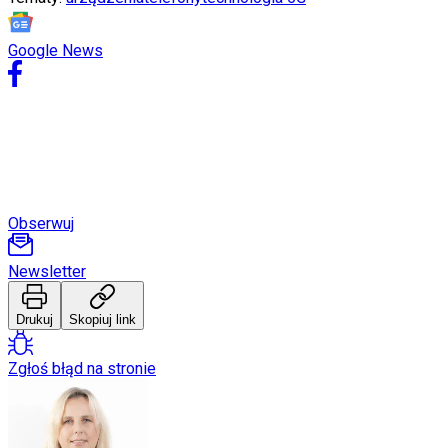
Porady
Święta
Sport
Google News
Piłka nożna
Siatkówka
Tenis
F1
Kolarstwo
Koszykówka
Lekkoatletyka
Nostalgia
Łamigłówki
Obserwuj
Kartka z kalendarza
Kultowe przeboje
Newsletter
Porady z tamtych lat
Wtedy się działo
Silver news
Drukuj
Skopiuj link
Ogród
Gotowanie
Zgłoś błąd na stronie
Porady
Przepisy
Podróże
Polska
Europa