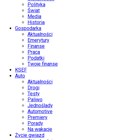
Polityka
Świat
Media
Historia
Gospodarka
Aktualności
Emerytury
Finanse
Praca
Podatki
Twoje finanse
KSEF
Auto
Aktualności
Drogi
Testy
Paliwo
Jednoślady
Automotive
Premiery
Porady
Na wakacje
Życie gwiazd