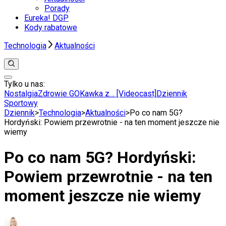
Porady
Eureka! DGP
Kody rabatowe
Technologia
Aktualności
Tylko u nas:
Anuluj
Wiadomości
Nostalgia
Zdrowie GO
Kawka z… [Videocast]
Dziennik
Kraj
Sportowy
Świat
Dziennik
>
Technologia
>
Aktualności
>
Po co nam 5G?
Polityka
Hordyński: Powiem przewrotnie - na ten moment jeszcze nie
Nauka
wiemy
Ciekawostki
Gospodarka
Po co nam 5G? Hordyński:
Aktualności
Emerytury
Powiem przewrotnie - na ten
Finanse
Praca
moment jeszcze nie wiemy
Podatki
Twoje finanse
Finanse