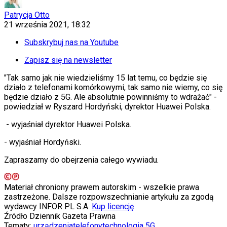
KSEF
Auto
Patrycja Otto
Aktualności
21 września 2021, 18:32
Auta ekologiczne
Automotive
Subskrybuj nas na Youtube
Jednoślady
Drogi
Zapisz się na newsletter
Na wakacje
Paliwo
"Tak samo jak nie wiedzieliśmy 15 lat temu, co będzie się
Porady
działo z telefonami komórkowymi, tak samo nie wiemy, co się
Premiery
będzie działo z 5G. Ale absolutnie powinniśmy to wdrażać" -
Testy
powiedział w Ryszard Hordyński, dyrektor Huawei Polska.
Życie gwiazd
- wyjaśniał dyrektor Huawei Polska.
Aktualności
Plotki
- wyjaśniał Hordyński.
Telewizja
Hity internetu
Zapraszamy do obejrzenia całego wywiadu.
Edukacja
Aktualności
Matura
Materiał chroniony prawem autorskim - wszelkie prawa
Kobieta
zastrzeżone. Dalsze rozpowszechnianie artykułu za zgodą
Aktualności
wydawcy INFOR PL S.A.
Kup licencję
Moda
Źródło
Dziennik Gazeta Prawna
Uroda
Tematy:
urządzenia
telefony
technologia 5G